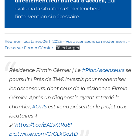
directement leur bureau d’accueil,
qui
évaluera la situation et déclenchera
l’intervention si nécessaire.
Réunion locataires 06 11 2025 – Vos ascenseurs se modernisent –
Focus sur Firmin Gémier
Télécharger
Résidence Firmin Gémier | Le
#PlanAscenseurs
se
poursuit ! Près de 3M€ investis pour moderniser
les ascenseurs, dont ceux de la résidence Firmin
Gémier. Après un diagnostic ayant retardé le
chantier,
#OTIS
est venu présenter le projet aux
locataires ⤵️
🔗
https://t.co/BA2sXtRa8F
pic.twitter.com/QrGLkGoztD