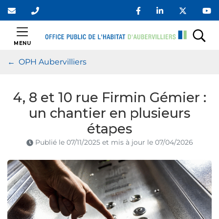
Gestion des traceurs
Aller
au
contenu
OPH Aubervilliers
MENU
Rec
OPH Aubervilliers
4, 8 et 10 rue Firmin Gémier :
un chantier en plusieurs
étapes
Publié le
07/11/2025
et mis à jour le
07/04/2026